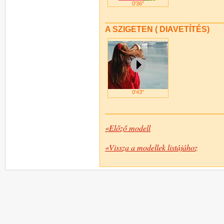
0'36"
A SZIGETEN ( DIAVETÍTÉS)
0'43"
«Előző modell
«Vissza a modellek listájához