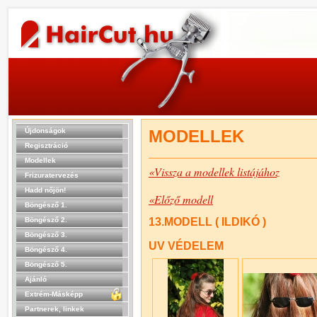
Újdonságok
MODELLEK
Regisztráció
Modellek
«Vissza a modellek listájához
Frizuratervezés
Hadd nőjön!
«Előző modell
Böngésző 1.
Böngésző 2.
13.MODELL ( ILDIKÓ )
Böngésző 3.
UV VÉDELEM
Böngésző 4.
Böngésző 5.
Ajánló
Extrém-Másképp
Partnerek, linkek