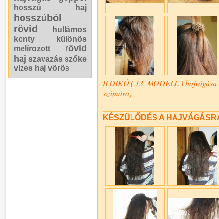
hosszú haj
hosszúból
rövid
hullámos
konty
különös
rövid
melírozott
haj
szavazás
szőke
vizes haj
vörös
ILDIKÓ ( 13. MODELL ) hajvágása az
számára).
KÉSZÜLŐDÉS A HAJVÁGÁSR