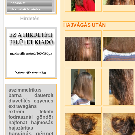
Kapcsolat
Használati feltételek
Hirdetés
HAJVÁGÁS UTÁN
aszimmetrikus
barna
dauerolt
diavetítés
egyenes
extravagáns
extrém
fekete
fodrásznál
göndör
hajfonat
hajmosás
hajszárítás
hajvágás géppel