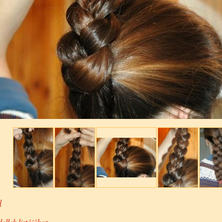
l
ellek listájához