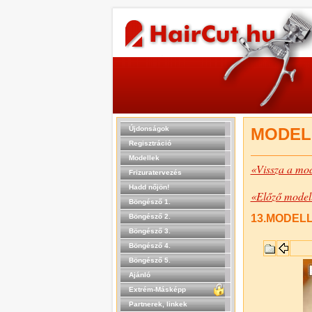
Újdonságok
MODEL
Regisztráció
Modellek
«Vissza a mod
Frizuratervezés
Hadd nőjön!
«Előző model
Böngésző 1.
Böngésző 2.
13.MODELL 
Böngésző 3.
Böngésző 4.
Böngésző 5.
Ajánló
Extrém-Másképp
Partnerek, linkek