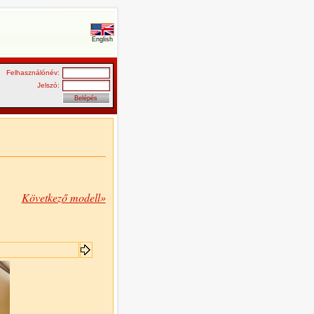
English
Felhasználónév:
Jelszó:
Következő modell»