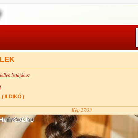
LEK
ellek listájához
l
( ILDIKÓ )
Kép 27/33