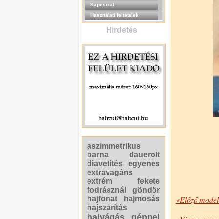
Kapcsolat
Használati feltételek
Hirdetés
aszimmetrikus
barna
dauerolt
diavetítés
egyenes
extravagáns
extrém
fekete
fodrásznál
göndör
hajfonat
hajmosás
«Előző model
hajszárítás
hajvágás géppel
«Vissza a mod