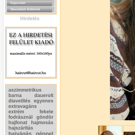
Kapcsolat
Használati feltételek
Hirdetés
aszimmetrikus
barna
dauerolt
diavetítés
egyenes
extravagáns
extrém
fekete
fodrásznál
göndör
hajfonat
hajmosás
hajszárítás
hajvágás géppel