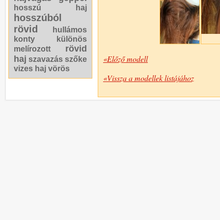
hosszú haj
hosszúból
rövid
hullámos
konty
különös
rövid
melírozott
«Előző modell
haj
szavazás
szőke
vizes haj
vörös
«Vissza a modellek listájához