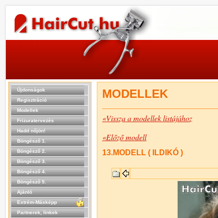
Újdonságok
MODELLEK
Regisztráció
Modellek
«Vissza a modellek listájához
Frizuratervezés
Hadd nőjön!
«Előző modell
Böngésző 1.
Böngésző 2.
13.MODELL ( ILDIKÓ )
Böngésző 3.
Böngésző 4.
Böngésző 5.
Ajánló
Extrém-Másképp
Partnerek, linkek