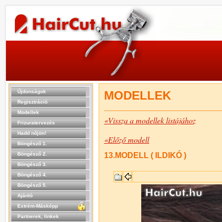
Újdonságok
MODELLEK
Regisztráció
Modellek
«Vissza a modellek listájához
Frizuratervezés
Hadd nőjön!
«Előző modell
Böngésző 1.
Böngésző 2.
13.MODELL ( ILDIKÓ )
Böngésző 3.
Böngésző 4.
Böngésző 5.
Ajánló
Extrém-Másképp
Partnerek, linkek