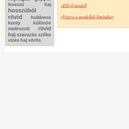
hosszú haj
«Előző modell
hosszúból
«Vissza a modellek listájához
rövid
hullámos
konty
különös
rövid
melírozott
haj
szavazás
szőke
vizes haj
vörös