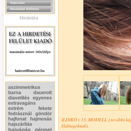
Kapcsolat
Használati feltételek
Hirdetés
aszimmetrikus
barna
dauerolt
diavetítés
egyenes
extravagáns
extrém
fekete
fodrásznál
göndör
hajfonat
hajmosás
ILDIKÓ ( 13. MODELL ) további képe
hajszárítás
klubtagoknak).
hajvágás géppel