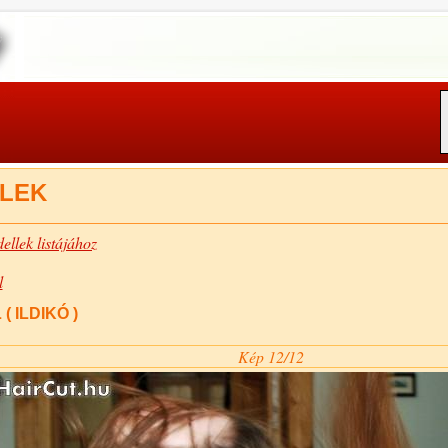
LEK
ellek listájához
l
( ILDIKÓ )
Kép 12/12