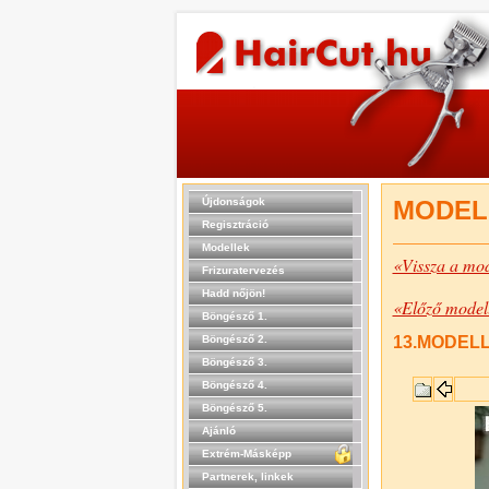
Újdonságok
MODEL
Regisztráció
Modellek
«Vissza a mod
Frizuratervezés
Hadd nőjön!
«Előző model
Böngésző 1.
Böngésző 2.
13.MODELL 
Böngésző 3.
Böngésző 4.
Böngésző 5.
Ajánló
Extrém-Másképp
Partnerek, linkek