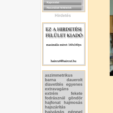
Kapcsolat
Használati feltételek
Hirdetés
aszimmetrikus
barna
dauerolt
diavetítés
egyenes
extravagáns
extrém
fekete
fodrásznál
göndör
hajfonat
hajmosás
hajszárítás
hajvágás géppel