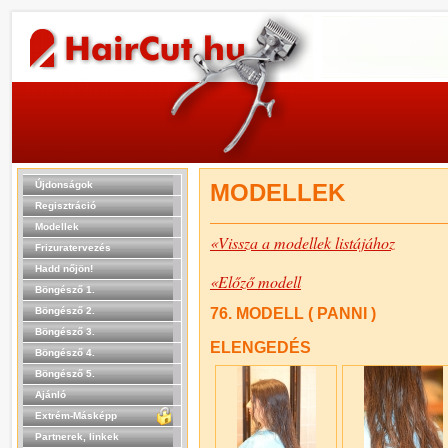
Újdonságok
MODELLEK
Regisztráció
Modellek
«Vissza a modellek listájához
Frizuratervezés
Hadd nőjön!
«Előző modell
Böngésző 1.
Böngésző 2.
76. MODELL ( PANNI )
Böngésző 3.
ELENGEDÉS
Böngésző 4.
Böngésző 5.
Ajánló
Extrém-Másképp
Partnerek, linkek