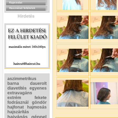
Kapcsolat
Használati feltételek
Hirdetés
aszimmetrikus
barna
dauerolt
diavetítés
egyenes
extravagáns
extrém
fekete
fodrásznál
göndör
hajfonat
hajmosás
hajszárítás
hajvágás géppel