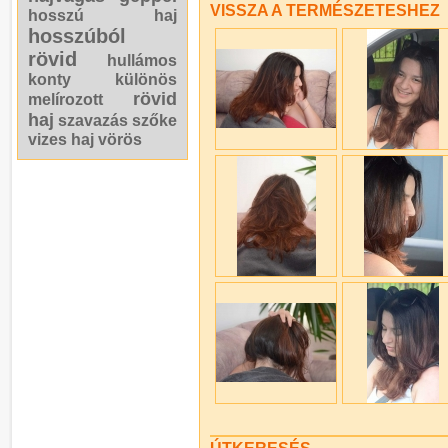
VISSZA A TERMÉSZETESHEZ
hosszú haj
hosszúból
rövid
hullámos
konty
különös
rövid
melírozott
haj
szavazás
szőke
vizes haj
vörös