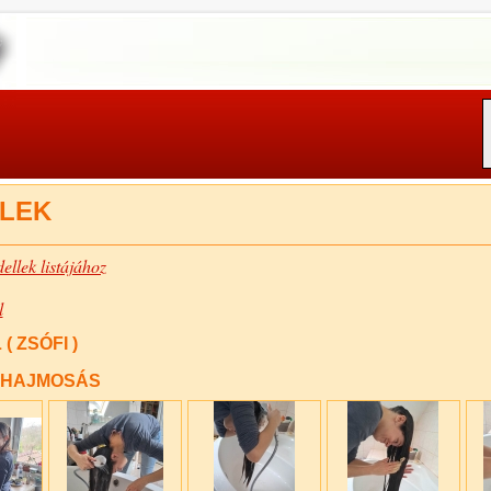
LEK
ellek listájához
l
( ZSÓFI )
 HAJMOSÁS