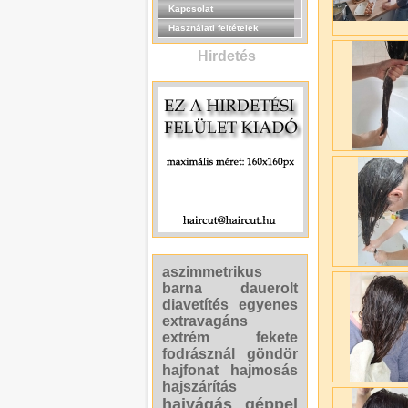
Kapcsolat
Használati feltételek
Hirdetés
aszimmetrikus
barna
dauerolt
diavetítés
egyenes
extravagáns
extrém
fekete
fodrásznál
göndör
hajfonat
hajmosás
hajszárítás
hajvágás géppel