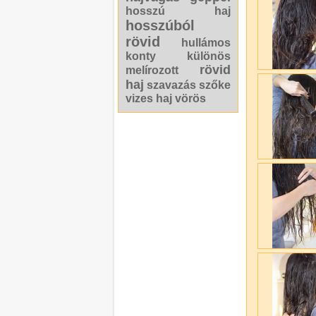
hosszú haj
hosszúból
rövid
hullámos
konty
különös
rövid
melírozott
haj
szavazás
szőke
vizes haj
vörös