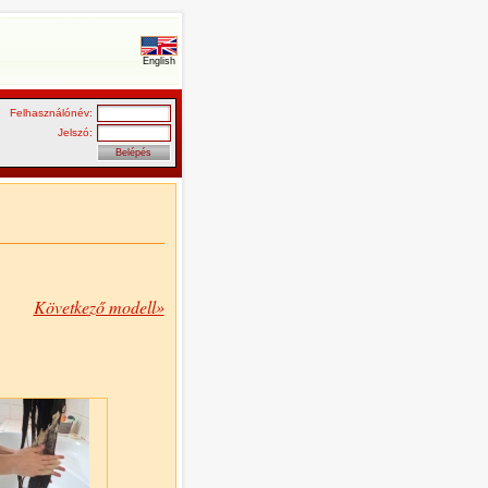
English
Felhasználónév:
Jelszó:
Következő modell»