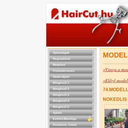
Újdonságok
MODEL
Regisztráció
Modellek
«Vissza a mod
Frizuratervezés
Hadd nőjön!
«Előző model
Böngésző 1.
Böngésző 2.
74.MODELL 
Böngésző 3.
NOKEDLIS
Böngésző 4.
Böngésző 5.
Ajánló
Extrém-Másképp
Partnerek, linkek