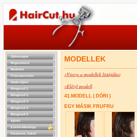
Újdonságok
MODELLEK
Regisztráció
Modellek
«Vissza a modellek listájához
Frizuratervezés
Hadd nőjön!
«Előző modell
Böngésző 1.
Böngésző 2.
41.MODELL ( DÓRI )
Böngésző 3.
EGY MÁSIK FRUFRU
Böngésző 4.
Böngésző 5.
Ajánló
Extrém-Másképp
Partnerek, linkek