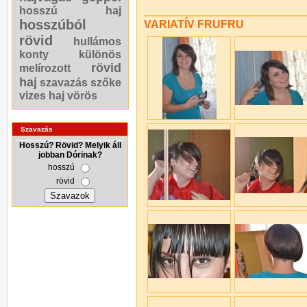
hosszú haj
hosszúból
VARIATÍV FRUFRU
rövid
hullámos
konty
különös
rövid
melírozott
haj
szavazás
szőke
vizes haj
vörös
Szavazás
Hosszú? Rövid? Melyik áll
jobban Dórinak?
hosszú
rövid