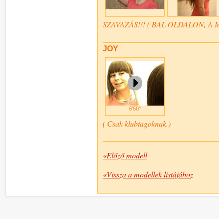
SZAVAZÁS!!! ( BAL OLDALON, A 
JOY
6'50"
( Csak klubtagoknak.)
«Előző modell
«Vissza a modellek listájához