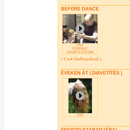
BEFORE DANCE
2'53"
FODRÁSZ:
KOVÁCS ZOLTÁN
( Csak klubtagoknak.)
ÉVEKEN ÁT ( DIAVETÍTÉS )
3'28"
ENGEDD SZABADJÁRA!