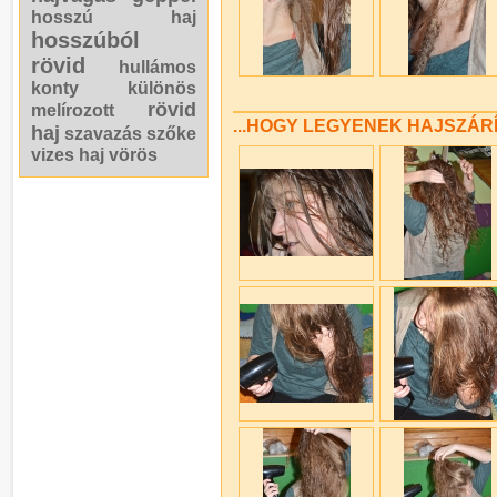
hosszú haj
hosszúból
rövid
hullámos
konty
különös
rövid
melírozott
...HOGY LEGYENEK HAJSZÁRÍ
haj
szavazás
szőke
vizes haj
vörös