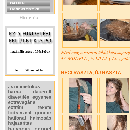
Kapcsolat
Használati feltételek
Hirdetés
Nézd meg a sorozat többi képcsopo
47. MODELL ) és LILLA ( 75. ) fotói 
RÉGI RASZTA, ÚJ RASZTA
aszimmetrikus
barna
dauerolt
diavetítés
egyenes
extravagáns
extrém
fekete
fodrásznál
göndör
hajfonat
hajmosás
hajszárítás
hajvágás géppel