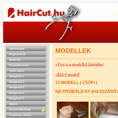
Újdonságok
MODELLEK
Regisztráció
Modellek
«Vissza a modellek listájához
Frizuratervezés
Hadd nőjön!
«Előző modell
Böngésző 1.
Böngésző 2.
37.MODELL ( ZSÓFI )
Böngésző 3.
NE PRÓBÁLD KI! (HAJSZÁRÍ
Böngésző 4.
Böngésző 5.
Ajánló
Extrém-Másképp
Partnerek, linkek