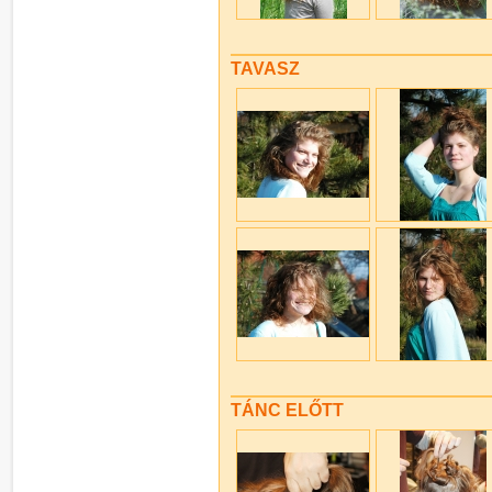
TAVASZ
TÁNC ELŐTT