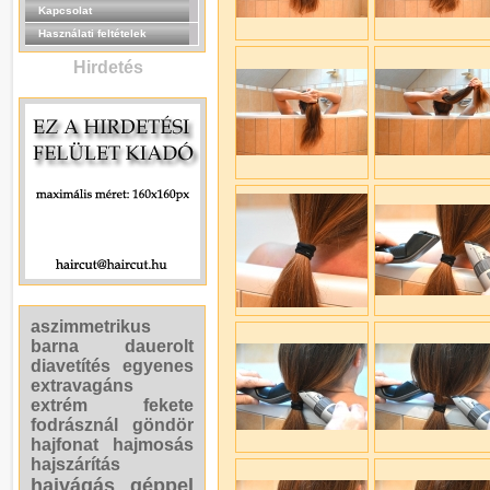
Kapcsolat
Használati feltételek
Hirdetés
aszimmetrikus
barna
dauerolt
diavetítés
egyenes
extravagáns
extrém
fekete
fodrásznál
göndör
hajfonat
hajmosás
hajszárítás
hajvágás géppel