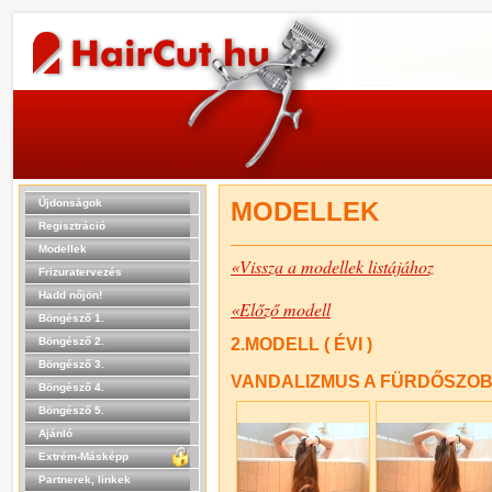
Újdonságok
MODELLEK
Regisztráció
Modellek
«Vissza a modellek listájához
Frizuratervezés
Hadd nőjön!
«Előző modell
Böngésző 1.
Böngésző 2.
2.MODELL ( ÉVI )
Böngésző 3.
VANDALIZMUS A FÜRDŐSZO
Böngésző 4.
Böngésző 5.
Ajánló
Extrém-Másképp
Partnerek, linkek