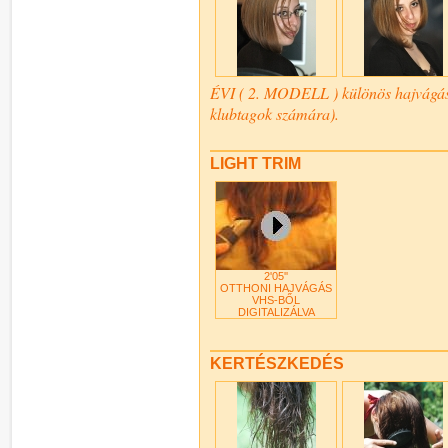
ÉVI ( 2. MODELL ) különös hajvágás
klubtagok számára).
LIGHT TRIM
2'05''
OTTHONI HAJVÁGÁS
VHS-BŐL
DIGITALIZÁLVA
KERTÉSZKEDÉS