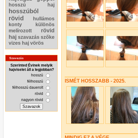
hosszú haj
hosszúból
rövid
hullámos
konty
különös
rövid
melírozott
haj
szavazás
szőke
vizes haj
vörös
Szavazás
Szerinted Évinek melyik
hajviselet áll a legjobban?
hosszú
ISMÉT HOSSZABB - 2025.
félhosszú
félhosszú dauerolt
rövid
nagyon rövid
MINDIG EZ A VÉGE