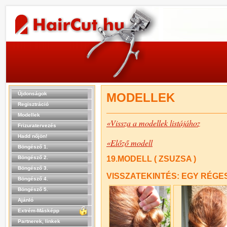
Újdonságok
MODELLEK
Regisztráció
Modellek
«Vissza a modellek listájához
Frizuratervezés
Hadd nőjön!
«Előző modell
Böngésző 1.
Böngésző 2.
19.MODELL ( ZSUZSA )
Böngésző 3.
VISSZATEKINTÉS: EGY RÉGE
Böngésző 4.
Böngésző 5.
Ajánló
Extrém-Másképp
Partnerek, linkek