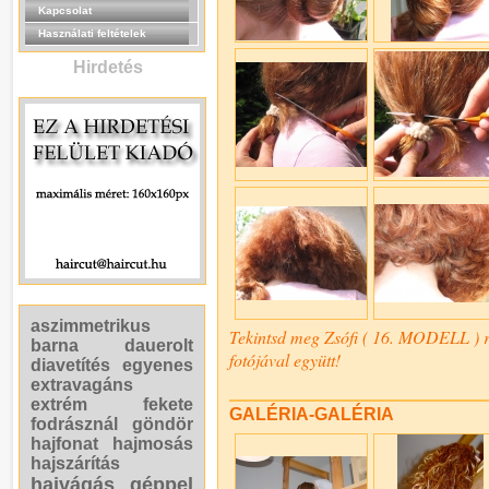
Kapcsolat
Használati feltételek
Hirdetés
aszimmetrikus
Tekintsd meg Zsófi ( 16. MODELL ) r
barna
dauerolt
fotójával együtt!
diavetítés
egyenes
extravagáns
extrém
fekete
GALÉRIA-GALÉRIA
fodrásznál
göndör
hajfonat
hajmosás
hajszárítás
hajvágás géppel