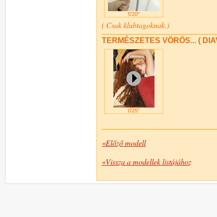
5'20"
( Csak klubtagoknak.)
TERMÉSZETES VÖRÖS... ( DIA
0'25"
«Előző modell
«Vissza a modellek listájához