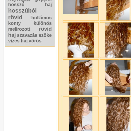
hosszú haj
hosszúból
rövid
hullámos
konty
különös
rövid
melírozott
haj
szavazás
szőke
vizes haj
vörös