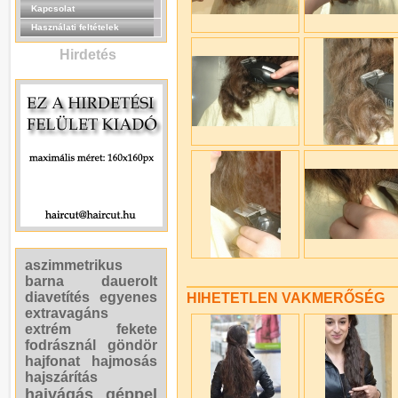
Kapcsolat
Használati feltételek
Hirdetés
aszimmetrikus
barna
dauerolt
diavetítés
egyenes
HIHETETLEN VAKMERŐSÉG
extravagáns
extrém
fekete
fodrásznál
göndör
hajfonat
hajmosás
hajszárítás
hajvágás géppel