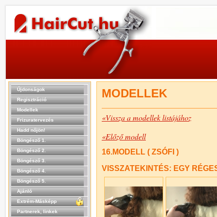
Újdonságok
MODELLEK
Regisztráció
Modellek
«Vissza a modellek listájához
Frizuratervezés
Hadd nőjön!
«Előző modell
Böngésző 1.
Böngésző 2.
16.MODELL ( ZSÓFI )
Böngésző 3.
VISSZATEKINTÉS: EGY RÉGES
Böngésző 4.
Böngésző 5.
Ajánló
Extrém-Másképp
Partnerek, linkek