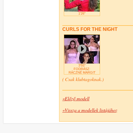
1'26"
CURLS FOR THE NIGHT
3'55"
FODRÁSZ:
RÁCZNÉ MARGIT
( Csak klubtagoknak.)
«Előző modell
«Vissza a modellek listájához