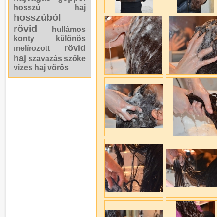
hosszú haj
hosszúból
rövid
hullámos
konty
különös
rövid
melírozott
haj
szavazás
szőke
vizes haj
vörös