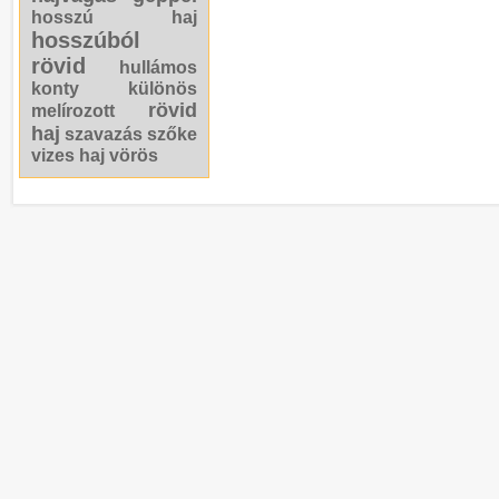
hosszú haj
hosszúból
rövid
hullámos
konty
különös
rövid
melírozott
haj
szavazás
szőke
vizes haj
vörös