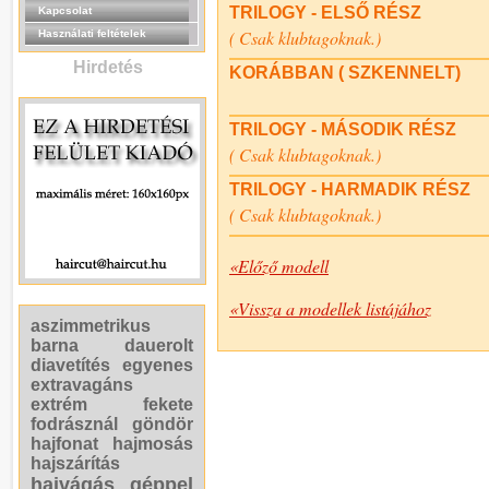
TRILOGY - ELSŐ RÉSZ
Kapcsolat
( Csak klubtagoknak.)
Használati feltételek
Hirdetés
KORÁBBAN ( SZKENNELT)
TRILOGY - MÁSODIK RÉSZ
( Csak klubtagoknak.)
TRILOGY - HARMADIK RÉSZ
( Csak klubtagoknak.)
«Előző modell
«Vissza a modellek listájához
aszimmetrikus
barna
dauerolt
diavetítés
egyenes
extravagáns
extrém
fekete
fodrásznál
göndör
hajfonat
hajmosás
hajszárítás
hajvágás géppel