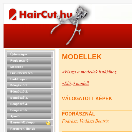
Újdonságok
MODELLEK
Regisztráció
Modellek
«Vissza a modellek listájához
Frizuratervezés
Hadd nőjön!
«Előző modell
Böngésző 1.
Böngésző 2.
Böngésző 3.
VÁLOGATOTT KÉPEK
Böngésző 4.
Böngésző 5.
FODRÁSZNÁL
Ajánló
Fodrász: Vadászi Beatrix
Extrém-Másképp
Partnerek, linkek